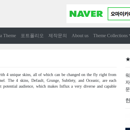
 a Theme
포트폴리오
제작문의
About us
Theme Collections
★
with 4 unique skins, all of which can be changed on the fly right from
워
el. The 4 skins, Default, Grunge, Subtlety, and Oceanic, are each
자
nt potential audience, which makes Influx a very diverse and capable
문
한