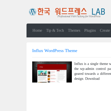
Home
Tip & Tech
Themes
Plugins
Create
Influx WordPress Theme
Influx is a single theme 
the wp-admin control pan
geared towards a differe
design. Download