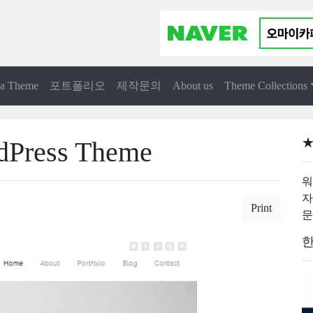
 a Theme
포트폴리오
제작문의
About us
Theme Collections
★
rdPress Theme
워
자
Print
문
한